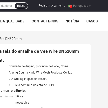
Pedir um orçamento
Busca
|
Portuguese
DA QUALIDADE
CONTACTE-NOS
NOTÍCIA
CASOS
 Wire DN620mm
 tela do entalhe de Vee Wire DN620mm
uto:
Condado de Anping, província de Hebei, China
Anping County Xinlu Wire Mesh Products Co.,Ltd
CO, Quality Inspection Report
XL - Tela contínua do entalhe - 019
amento e Envio:
em mínima:
10pcs
negotiable