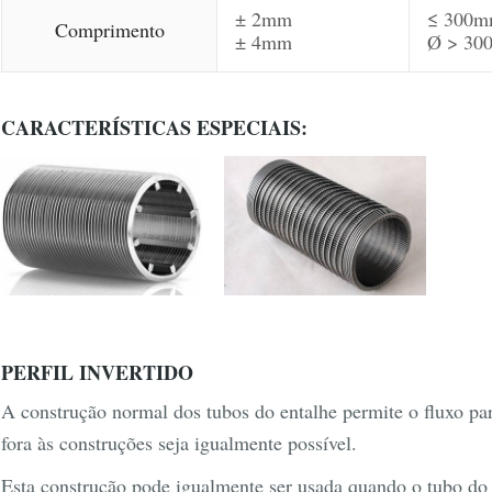
± 2mm
≤ 300m
Comprimento
± 4mm
Ø > 30
CARACTERÍSTICAS ESPECIAIS:
PERFIL INVERTIDO
A construção normal dos tubos do entalhe permite o fluxo par
fora às construções seja igualmente possível.
Esta construção pode igualmente ser usada quando o tubo do