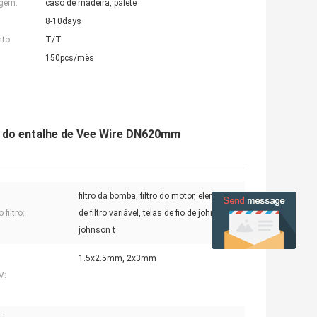
agem:
caso de madeira, pálete
8-10days
to:
T/T
150pcs/mês
 do entalhe de Vee Wire DN620mm
filtro da bomba, filtro do motor, elemento
 filtro:
de filtro variável, telas de fio de johnson, de
johnson t
1.5x2.5mm, 2x3mm
V: