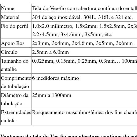
Nome
Tela do Vee-fio com abertura contínua do ental
Material
304 de aço inoxidável, 304L, 316L e 321 etc.
Fio do perfil
1.0x2.0 milímetro, 1.5x2mm, 1.5x2.5mm, 2
2.2x4.5mm, 3x4.6mm, 3x5mm,
etc.
Apoio Ros
2x3mm, 3x4mm, 3x4.6mm, 3x5mm, 3x6mm
Círculo
2.5mm a 6.0mm
Tamanho do
0.025mm, 0.15mm, 0.25mm, 0.3mm… 100mm 
entalhe
Comprimento
6 medidores máximo
de tubulação
Diâmetro da
25mm a 1300mm
tubulação
Extremidades
Rosqueamento masculino/fêmea dos fins chanfra
da tela
Vantagem da tela do Vee-fio com abertura contínua do en