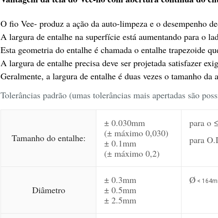
O fio Vee- produz a ação da auto-limpeza e o desempenho de
A largura de entalhe na superfície está aumentando para o lad
Esta geometria do entalhe é chamada o entalhe trapezoide qu
A largura de entalhe precisa deve ser projetada satisfazer exi
Geralmente, a largura de entalhe é duas vezes o tamanho da 
Tolerâncias padrão (umas tolerâncias mais apertadas são poss
± 0.030mm
para o 
(± máximo 0,030)
Tamanho do entalhe:
para O
± 0.1mm
(± máximo 0,2)
± 0.3mm
Ø
< 164m
Diâmetro
± 0.5mm
± 2.5mm