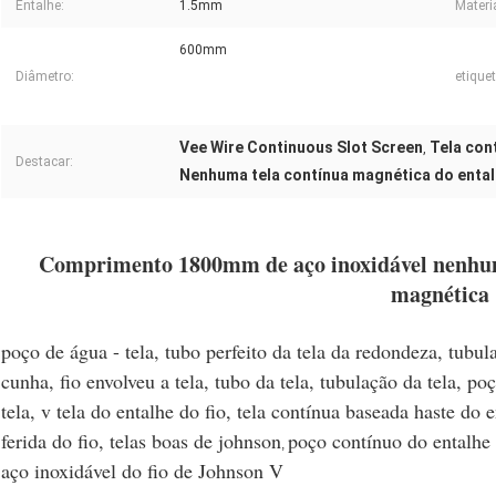
Entalhe:
1.5mm
Materia
600mm
Diâmetro:
etiquet
Vee Wire Continuous Slot Screen
Tela con
,
Destacar:
Nenhuma tela contínua magnética do enta
Comprimento 1800mm de aço inoxidável nenhum
magnética
poço de água - tela, tubo perfeito da tela da redondeza, tubulaç
cunha, fio envolveu a tela, tubo da tela, tubulação da tela, poç
tela, v tela do entalhe do fio, tela contínua baseada haste do 
ferida do fio, telas boas de johnson
poço contínuo do entalhe -
,
aço inoxidável do fio de Johnson V