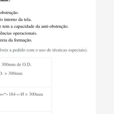
obstrução.
o interno da tela.
e tem a capacidade da anti-obstrução.
gências operacionais.
areia da formação.
íveis a pedido com o uso de técnicas especiais).
≤ 300mm de O.D.
.D. > 300mm
164
Ø > 300mm
m="">
<>