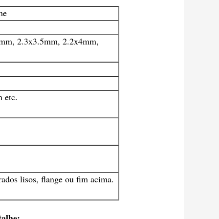
he
x3mm, 2.3x3.5mm, 2.2x4mm,
etc.
dos lisos, flange ou fim acima.
talhe: