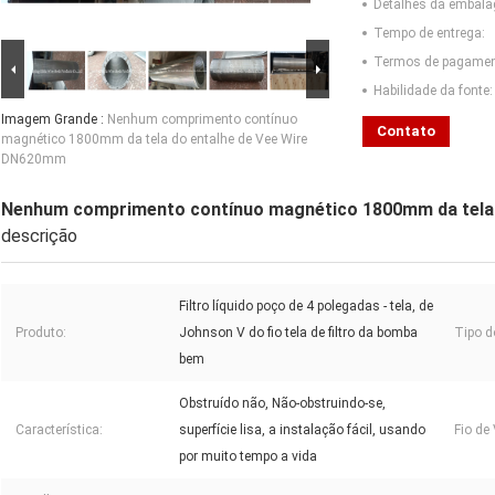
Detalhes da embal
Tempo de entrega:
Termos de pagamen
Habilidade da fonte:
Imagem Grande :
Nenhum comprimento contínuo
Contato
magnético 1800mm da tela do entalhe de Vee Wire
DN620mm
Nenhum comprimento contínuo magnético 1800mm da tela
descrição
Filtro líquido poço de 4 polegadas - tela, de
Produto:
Johnson V do fio tela de filtro da bomba
Tipo do
bem
Obstruído não, Não-obstruindo-se,
Característica:
superfície lisa, a instalação fácil, usando
Fio de 
por muito tempo a vida