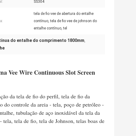
l:
SS304
tela de fio vee de abertura do entalhe
a:
contínuo, tela de fio vee de johnson do
entalhe contínuo, tel
tínua do entalhe do comprimento 1800mm
,
lhe
a Vee Wire Continuous Slot Screen
ão da tela de fio do perfil, tela de fio da
o do controle da areia - tela, poço de petróleo -
entalhe, tubulação de aço inoxidável da tela da
 tela, tela de fio, tela de Johnson, telas boas de