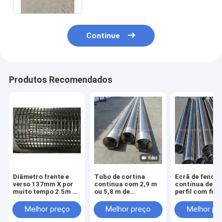
Continue
Produtos Recomendados
Diâmetro frente e
Tubo de cortina
Ecrã de fenda
verso 137mm X por
contínua com 2,9 m
contínua de fi
muito tempo 2.5m de
ou 5,8 m de
perfil com fio 
Johnson Type
comprimento
anéis de solda
Continuous Slot
Melhor preço
Melhor preço
Melhor pr
Screen do aço 2205