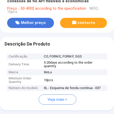
conexões de fio API flexíveis e econômicas
Preço：50-400$ according to the specification
MOQ：
10pcs
Melhor preço
contacto
Descrição De Produto
Certificação
CO, FORM E, FORM F, SGS
5-20days according to the order
Delivery Time
quantity
Marca
XinLu
Minimum Order
10pcs
Quantity
Número do modelo
XL - Esquema de fenda contínua - 037
Veja mais